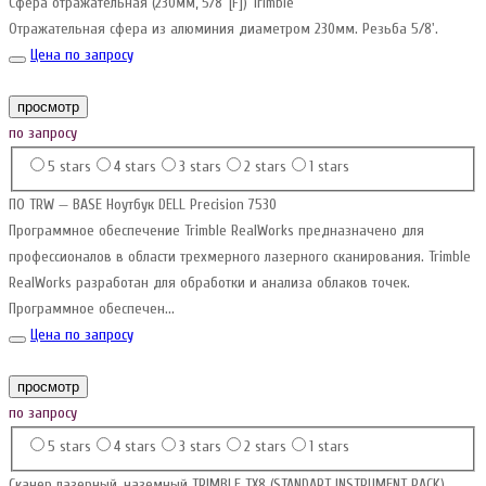
Сфера отражательная (230мм, 5/8″[F]) Trimble
Отражательная сфера из алюминия диаметром 230мм. Резьба 5/8'.
Цена по запросу
просмотр
по запросу
5 stars
4 stars
3 stars
2 stars
1 stars
ПО TRW — BASE
Ноутбук DELL Precision 7530
Программное обеспечение Trimble RealWorks предназначено для
профессионалов в области трехмерного лазерного сканирования. Trimble
RealWorks разработан для обработки и анализа облаков точек.
Программное обеспечен...
Цена по запросу
просмотр
по запросу
5 stars
4 stars
3 stars
2 stars
1 stars
Сканер лазерный, наземный TRIMBLE TX8 (STANDART INSTRUMENT PACK)