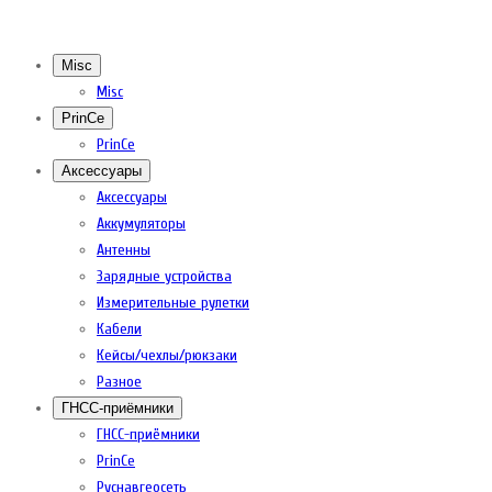
Misc
Misc
PrinCe
PrinCe
Аксессуары
Аксессуары
Аккумуляторы
Антенны
Зарядные устройства
Измерительные рулетки
Кабели
Кейсы/чехлы/рюкзаки
Разное
ГНСС-приёмники
ГНСС-приёмники
PrinCe
Руснавгеосеть