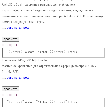
Alpha3D-L Dual – доступное решение для мобильного
картографирования, объединяет в одном легком, защищенном и
компактном корпусе два лазерных сканера Velodyne VLP-16, панорамную
камеру LadyBug5+ для получ...
Цена по запросу
просмотр
по запросу
5 stars
4 stars
3 stars
2 stars
1 stars
Крепление (MAG, 5/8″[M]) Trimble
Магнитное крепление для отражательной сферы диаметром 230мм.
Резьба 5/8'.
Цена по запросу
просмотр
по запросу
5 stars
4 stars
3 stars
2 stars
1 stars