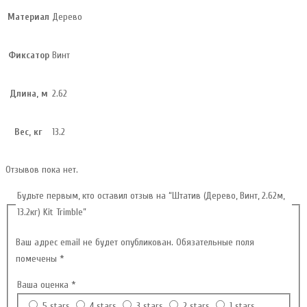
Материал
Дерево
Фиксатор
Винт
Длина, м
2.62
Вес, кг
13.2
Отзывов пока нет.
Будьте первым, кто оставил отзыв на “Штатив (Дерево, Винт, 2.62м,
13.2кг) Kit Trimble”
Ваш адрес email не будет опубликован.
Обязательные поля
помечены
*
Ваша оценка
*
5 stars
4 stars
3 stars
2 stars
1 stars