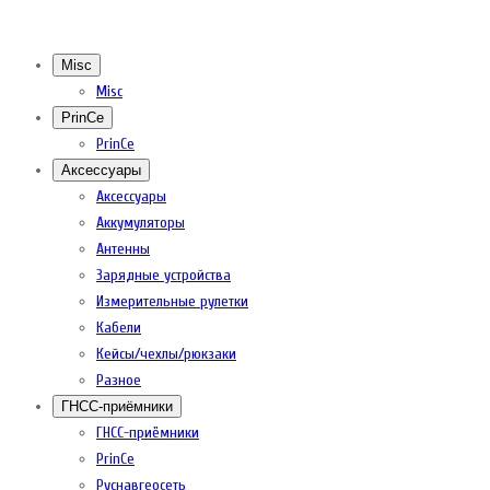
Misc
Misc
PrinCe
PrinCe
Аксессуары
Аксессуары
Аккумуляторы
Антенны
Зарядные устройства
Измерительные рулетки
Кабели
Кейсы/чехлы/рюкзаки
Разное
ГНСС-приёмники
ГНСС-приёмники
PrinCe
Руснавгеосеть