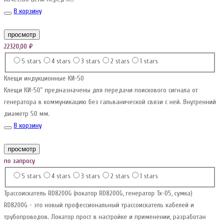
В корзину
просмотр
22320,00
₽
5 stars
4 stars
3 stars
2 stars
1 stars
Клещи индукционные КИ-50
Клещи КИ-50" предназначены для передачи поискового сигнала от
генератора в коммуникацию без гальванической связи с ней. Внутренний
диаметр 50 мм.
В корзину
просмотр
по запросу
5 stars
4 stars
3 stars
2 stars
1 stars
Трассоискатель RD8200G (локатор RD8200G, генератор Tx-05, сумка)
RD8200G - это новый профессиональный трассоискатель кабелей и
трубопроводов. Локатор прост в настройке и применении, разработан