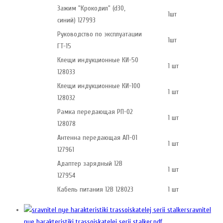
Зажим "Крокодил" (d30,
1шт
синий) 127993
Руководство по эксплуатации
1шт
ГТ-15
Клещи индукционные КИ-50
1 шт
128033
Клещи индукционные КИ-100
1 шт
128032
Рамка передающая РП-02
1 шт
128078
Антенна передающая АП-01
1 шт
127961
Адаптер зарядный 12В
1 шт
127954
Кабель питания 12В 128023
1 шт
sravnitel
nye harakteristiki trassoiskatelej serii stalker.pdf