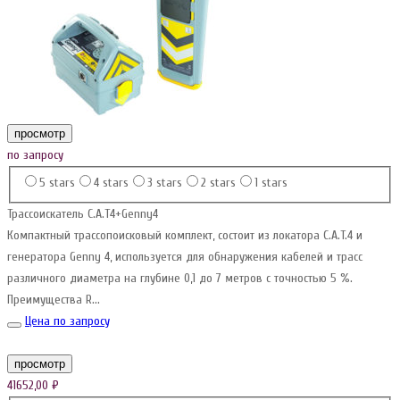
просмотр
по запросу
5 stars
4 stars
3 stars
2 stars
1 stars
Трассоискатель C.A.T4+Genny4
Компактный трассопоисковый комплект, состоит из локатора C.A.T.4 и
генератора Genny 4, используется для обнаружения кабелей и трасс
различного диаметра на глубине 0,1 до 7 метров с точностью 5 %.
Преимущества R...
Цена по запросу
просмотр
41652,00
₽