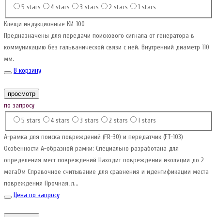
5 stars
4 stars
3 stars
2 stars
1 stars
Клещи индукционные КИ-100
Предназначены для передачи поискового сигнала от генератора в
коммуникацию без гальванической связи с ней. Внутренний диаметр 110
мм.
В корзину
просмотр
по запросу
5 stars
4 stars
3 stars
2 stars
1 stars
А-рамка для поиска повреждений (FR-30) и передатчик (FT-103)
Особенности А-образной рамки: Специально разработана для
определения мест повреждений Находит повреждения изоляции до 2
мегаОм Справочное считывание для сравнения и идентификации места
повреждения Прочная, л...
Цена по запросу