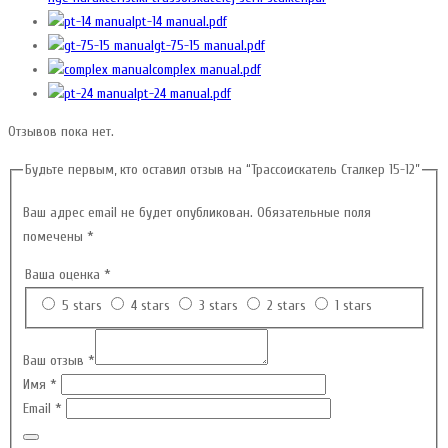
pt-14 manual.pdf
gt-75-15 manual.pdf
complex manual.pdf
pt-24 manual.pdf
Отзывов пока нет.
Будьте первым, кто оставил отзыв на “Трассоискатель Сталкер 15-12”
Ваш адрес email не будет опубликован.
Обязательные поля
помечены
*
Ваша оценка
*
5 stars
4 stars
3 stars
2 stars
1 stars
Ваш отзыв
*
Имя
*
Email
*