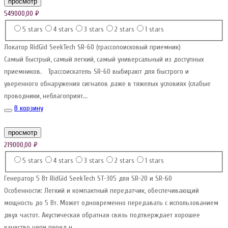
просмотр
549000,00
₽
5 stars
4 stars
3 stars
2 stars
1 stars
Локатор RidGid SeekTech SR-60 (трассопоисковый приемник)
Самый быстрый, самый легкий, самый универсальный из доступных
приемников. Трассоискатель SR-60 выбирают для быстрого и
уверенного обнаружения сигналов даже в тяжелых условиях (слабые
проводники, неблагоприят...
В корзину
просмотр
219000,00
₽
5 stars
4 stars
3 stars
2 stars
1 stars
Генератор 5 Вт RidGid SeekTech ST-305 для SR-20 и SR-60
Особенности: Легкий и компактный передатчик, обеспечивающий
мощность до 5 Вт. Может одновременно передавать с использованием
двух частот. Акустическая обратная связь подтверждает хорошее
качество цепи перед н...