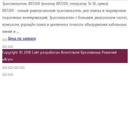
Трассоискатель RD7200 (локатор RD7200, генератор Tx-10, сумка)
RD7200 - новый универсальный трассоискатель для поиска и маркировки
подземных коммуникаций. Трассоискатель с большим диапазоном частот,
компасом, упрощён поиск и увеличена точность обнаружения кабельных
линий и ...
Цена по запросу
Copyright © 2018 Сайт разработан Агентством Креативных Решений
«Агат»