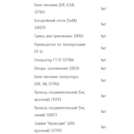
Блок питания (12В, 0,5А)
1шт
127962
Батарейный отсек (5хАА)
1шт
128070
Сумка для приемника 128102
1шт
Руководство по эксплуатации
1шт
ПТ-12
Генератор ГТ-15 127984
1шт
Штырь заземления 128120
1шт
Блок питания генератора
1шт
(12В, 3А) 127966
Провод соединительный (5м,
1шт
красный) 131293
Провод соединительный (5м,
1шт
синий) 128077
Зажим "Крокодил" (d30,
1шт
красный) 127992